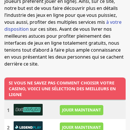
joueurs préfèrent jouer en ligne). Ainsi, sur ce site,
notre but est de vous faire découvrir plus en détails
l’industrie des jeux en ligne pour que vous puissiez,
vous aussi, profiter des multiples services mis
à votre
disposition
sur ces sites. Avant de vous livrer nos
meilleures astuces pour profiter pleinement des
interfaces de jeux en ligne totalement gratuits, nous
tenions tout d’abord à faire plus ample connaissance
en vous présentant les deux personnes qui se cachent
derrière ce site.
SI VOUS NE SAVEZ PAS COMMENT CHOISIR VOTRE
CASINO, VOICI UNE SÉLECTION DES MEILLEURS EN
LIGNE
1
JOUER MAINTENANT
2
JOUER MAINTENANT