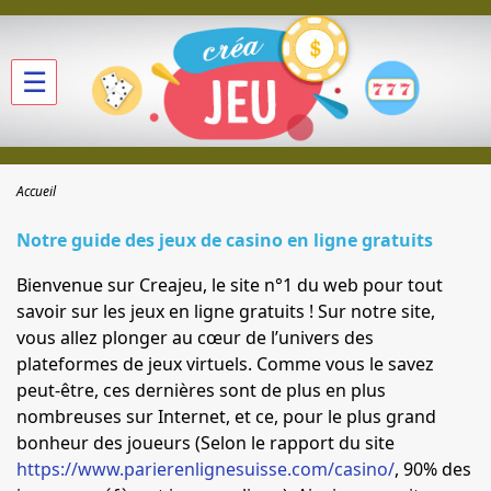
☰
Accueil
Notre guide des jeux de casino en ligne gratuits
Bienvenue sur Creajeu, le site n°1 du web pour tout
savoir sur les jeux en ligne gratuits ! Sur notre site,
vous allez plonger au cœur de l’univers des
plateformes de jeux virtuels. Comme vous le savez
peut-être, ces dernières sont de plus en plus
nombreuses sur Internet, et ce, pour le plus grand
bonheur des joueurs (Selon le rapport du site
https://www.parierenlignesuisse.com/casino/
, 90% des