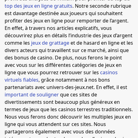
top des jeux en ligne gratuits
. Notre seconde rubrique
est davantage destinée aux joueurs qui souhaitent
profiter des jeux en ligne pour remporter de l’argent.
En effet, à travers nos articles explicatifs, vous
découvrirez plus en détails l’industrie des jeux d’argent
comme les
jeux de grattage
et de hasard en ligne et les
divers acteurs qui travaillent sur ce marché, ainsi que
des
bonus de casino
. De plus, nous ferons le point
avec vous sur les différentes catégories de jeux en
ligne que vous pourrez retrouver sur les
casinos
virtuels fiables
, grâce notamment à nos bons
partenariats avec univers-des-jeux.net. En effet, il est
important de souligner
que ces sites de
divertissements sont beaucoup plus généreux en
termes de jeux que les casinos terrestres traditionnels.
Nous vous ferons donc découvrir les multiples jeux en
ligne qui vous attendent sur ces sites. Nous
partagerons également avec vous des données