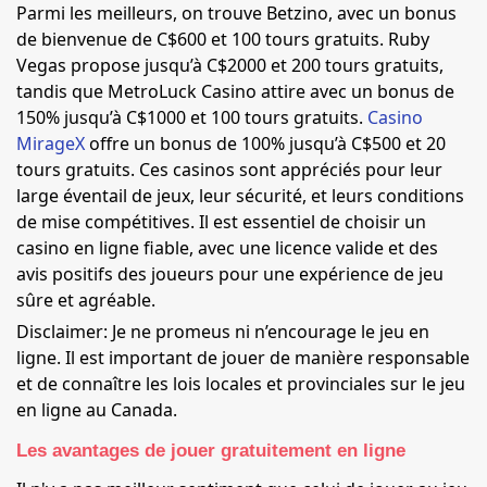
Parmi les meilleurs, on trouve Betzino, avec un bonus
de bienvenue de C$600 et 100 tours gratuits. Ruby
Vegas propose jusqu’à C$2000 et 200 tours gratuits,
tandis que MetroLuck Casino attire avec un bonus de
150% jusqu’à C$1000 et 100 tours gratuits.
Casino
MirageX
offre un bonus de 100% jusqu’à C$500 et 20
tours gratuits. Ces casinos sont appréciés pour leur
large éventail de jeux, leur sécurité, et leurs conditions
de mise compétitives. Il est essentiel de choisir un
casino en ligne fiable, avec une licence valide et des
avis positifs des joueurs pour une expérience de jeu
sûre et agréable.
Disclaimer: Je ne promeus ni n’encourage le jeu en
ligne. Il est important de jouer de manière responsable
et de connaître les lois locales et provinciales sur le jeu
en ligne au Canada.
Les avantages de jouer gratuitement en ligne