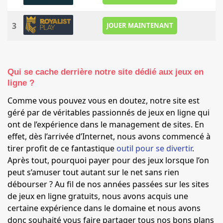
3
JOUER MAINTENANT
Qui se cache derrière notre site dédié aux jeux en
ligne ?
Comme vous pouvez vous en doutez, notre site est
géré par de véritables passionnés de jeux en ligne qui
ont de l’expérience dans le management de sites. En
effet, dès l’arrivée d’Internet, nous avons commencé à
tirer profit de ce fantastique
outil pour se divertir
.
Après tout, pourquoi payer pour des jeux lorsque l’on
peut s’amuser tout autant sur le net sans rien
débourser ? Au fil de nos années passées sur les sites
de jeux en ligne gratuits, nous avons acquis une
certaine expérience dans le domaine et nous avons
donc souhaité vous faire partager tous nos bons plans