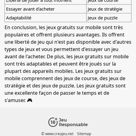
Liberté de jouer à tout moment
Jeux de course
Essayer avant d'acheter
Jeux de stratégie
Adaptabilité
Jeux de puzzle
En conclusion, les jeux gratuits sur mobile sont très
populaires et offrent plusieurs avantages. Ils offrent
une liberté de jeu qui n'est pas disponible avec d'autres
types de jeux et vous permettent d'essayer un jeu
avant de l'acheter. De plus, les jeux gratuits sur mobile
sont très adaptables et peuvent être joués sur la
plupart des appareils mobiles. Les jeux gratuits sur
mobile comprennent des jeux de course, des jeux de
stratégie et des jeux de puzzle. Les jeux gratuits sont
une excellente façon de passer le temps et de
s'amuser. 🎮
© www.creajeu.net
Sitemap