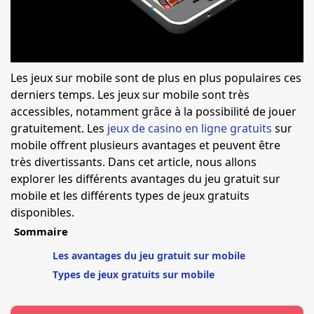
Les jeux sur mobile sont de plus en plus populaires ces
derniers temps. Les jeux sur mobile sont très
accessibles, notamment grâce à la possibilité de jouer
gratuitement. Les
jeux de casino en ligne gratuits
sur
mobile offrent plusieurs avantages et peuvent être
très divertissants. Dans cet article, nous allons
explorer les différents avantages du jeu gratuit sur
mobile et les différents types de jeux gratuits
disponibles.
Sommaire
Les avantages du jeu gratuit sur mobile
Types de jeux gratuits sur mobile