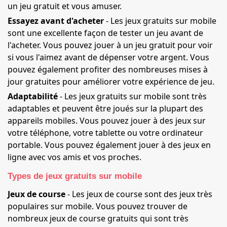
un jeu gratuit et vous amuser.
Essayez avant d'acheter
- Les jeux gratuits sur mobile
sont une excellente façon de tester un jeu avant de
l'acheter. Vous pouvez jouer à un jeu gratuit pour voir
si vous l'aimez avant de dépenser votre argent. Vous
pouvez également profiter des nombreuses mises à
jour gratuites pour améliorer votre expérience de jeu.
Adaptabilité
- Les jeux gratuits sur mobile sont très
adaptables et peuvent être joués sur la plupart des
appareils mobiles. Vous pouvez jouer à des jeux sur
votre téléphone, votre tablette ou votre ordinateur
portable. Vous pouvez également jouer à des jeux en
ligne avec vos amis et vos proches.
Types de jeux gratuits sur mobile
Jeux de course
- Les jeux de course sont des jeux très
populaires sur mobile. Vous pouvez trouver de
nombreux jeux de course gratuits qui sont très