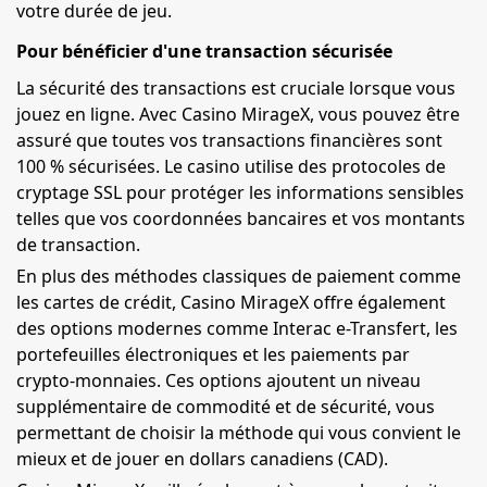
votre durée de jeu.
Pour bénéficier d'une transaction sécurisée
La sécurité des transactions est cruciale lorsque vous
jouez en ligne. Avec Casino MirageX, vous pouvez être
assuré que toutes vos transactions financières sont
100 % sécurisées. Le casino utilise des protocoles de
cryptage SSL pour protéger les informations sensibles
telles que vos coordonnées bancaires et vos montants
de transaction.
En plus des méthodes classiques de paiement comme
les cartes de crédit, Casino MirageX offre également
des options modernes comme Interac e-Transfert, les
portefeuilles électroniques et les paiements par
crypto-monnaies. Ces options ajoutent un niveau
supplémentaire de commodité et de sécurité, vous
permettant de choisir la méthode qui vous convient le
mieux et de jouer en dollars canadiens (CAD).