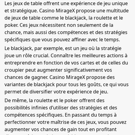
Les jeux de table offrent une expérience de jeu unique
et stratégique. Casino MirageX propose une multitude
de jeux de table comme le blackjack, la roulette et le
poker. Ces jeux nécessitent non seulement de la
chance, mais aussi des compétences et des stratégies
spécifiques que vous pouvez affiner avec le temps.
Le blackjack, par exemple, est un jeu où la stratégie
joue un rôle crucial. Connaître les meilleures actions à
entreprendre en fonction de vos cartes et de celles du
croupier peut augmenter significativement vos
chances de gagner. Casino MirageX propose des
variantes de blackjack pour tous les goûts, ce qui vous
permet de diversifier votre expérience de jeu.
De même, la roulette et le poker offrent des
possibilités infinies d’utiliser des stratégies et des
compétences spécifiques. En passant du temps à
perfectionner votre maîtrise de ces jeux, vous pouvez
augmenter vos chances de gain tout en profitant