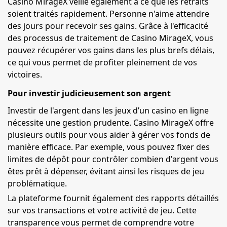
Casino MirageX veille également à ce que les retraits
soient traités rapidement. Personne n'aime attendre
des jours pour recevoir ses gains. Grâce à l'efficacité
des processus de traitement de Casino MirageX, vous
pouvez récupérer vos gains dans les plus brefs délais,
ce qui vous permet de profiter pleinement de vos
victoires.
Pour investir judicieusement son argent
Investir de l'argent dans les jeux d’un casino en ligne
nécessite une gestion prudente. Casino MirageX offre
plusieurs outils pour vous aider à gérer vos fonds de
manière efficace. Par exemple, vous pouvez fixer des
limites de dépôt pour contrôler combien d'argent vous
êtes prêt à dépenser, évitant ainsi les risques de jeu
problématique.
La plateforme fournit également des rapports détaillés
sur vos transactions et votre activité de jeu. Cette
transparence vous permet de comprendre votre