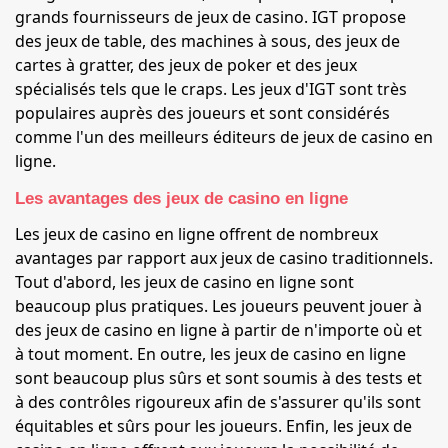
grands fournisseurs de jeux de casino. IGT propose
des jeux de table, des machines à sous, des jeux de
cartes à gratter, des jeux de poker et des jeux
spécialisés tels que le craps. Les jeux d'IGT sont très
populaires auprès des joueurs et sont considérés
comme l'un des meilleurs éditeurs de jeux de casino en
ligne.
Les avantages des jeux de casino en ligne
Les jeux de casino en ligne offrent de nombreux
avantages par rapport aux jeux de casino traditionnels.
Tout d'abord, les jeux de casino en ligne sont
beaucoup plus pratiques. Les joueurs peuvent jouer à
des jeux de casino en ligne à partir de n'importe où et
à tout moment. En outre, les jeux de casino en ligne
sont beaucoup plus sûrs et sont soumis à des tests et
à des contrôles rigoureux afin de s'assurer qu'ils sont
équitables et sûrs pour les joueurs. Enfin, les jeux de